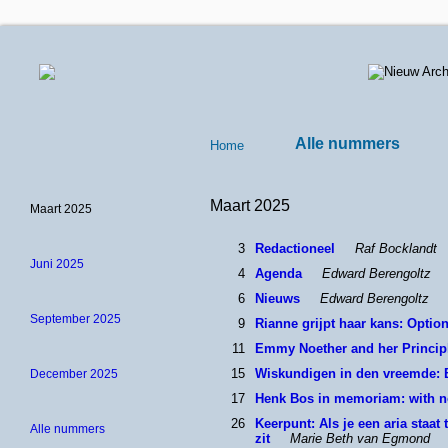
Alle nummers
Home
Maart 2025
Maart 2025
3
Redactioneel
Raf Bocklandt
Juni 2025
4
Agenda
Edward Berengoltz
6
Nieuws
Edward Berengoltz
September 2025
9
Rianne grijpt haar kans: Optio
11
Emmy Noether and her Princip
15
Wiskundigen in den vreemde: B
December 2025
17
Henk Bos in memoriam: with n
26
Keerpunt: Als je een aria staat 
Alle nummers
zit
Marie Beth van Egmond