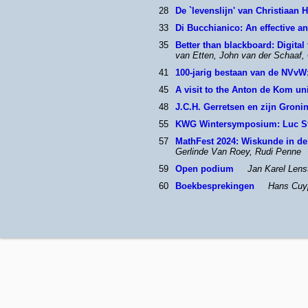
28
De `levenslijn' van Christiaan
33
Di Bucchianico: An effective a
35
Better than blackboard: Digital
van Etten, John van der Schaaf,
41
100-jarig bestaan van de NVvW
45
A visit to the Anton de Kom uni
48
J.C.H. Gerretsen en zijn Groni
55
KWG Wintersymposium: Luc St
57
MathFest 2024: Wiskunde in de
Gerlinde Van Roey, Rudi Penne
59
Open podium
Jan Karel Lens
60
Boekbesprekingen
Hans Cuy