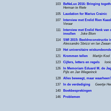
103
BeNeLux 2016: Bringing toget
Herman te Riele
105
Laudation for Marius Crainic
107
Interview met Erelid Rien Kaa
Veraar
111
Interview met Erelid Henk van 
invullen
Joke Blom
114
SWI 2015: Beeldreconstructie 
Alessandro Sbrizzi en Ian Zwaan
119
Het universitaire wiskundeond
121
Krommen tellen
Martijn Kool
123
Cijfers, letters en regels
Ioni
126
In Memoriam Eduard M. de Jag
Pijls en Jan Wiegerinck
128
Alles beweegt, maar waarheen
137
In de verdediging
Geertje He
140
Boekbesprekingen
146
Problemen