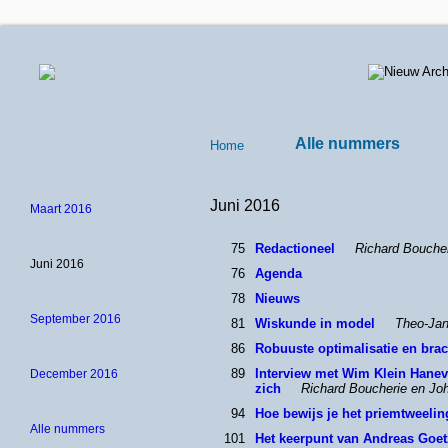
Alle nummers
Home
Juni 2016
Maart 2016
75
Redactioneel
Richard Bouche
Juni 2016
76
Agenda
78
Nieuws
September 2016
81
Wiskunde in model
Theo-Jan
86
Robuuste optimalisatie en bra
89
Interview met Wim Klein Haneve
December 2016
zich
Richard Boucherie en Jo
94
Hoe bewijs je het priemtweel
Alle nummers
101
Het keerpunt van Andreas Goet