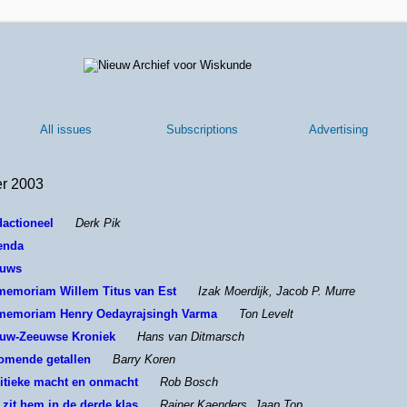
All issues
Subscriptions
Advertising
r 2003
actioneel
Derk Pik
enda
euws
memoriam Willem Titus van Est
Izak Moerdijk, Jacob P. Murre
 memoriam Henry Oedayrajsingh Varma
Ton Levelt
euw-Zeeuwse Kroniek
Hans van Ditmarsch
omende getallen
Barry Koren
itieke macht en onmacht
Rob Bosch
 zit hem in de derde klas
Rainer Kaenders, Jaap Top