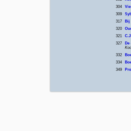
304
Vie
309
Syb
317
Bij
320
Oud
321
C.
327
De 
Koo
332
Boe
334
Bo
349
Pr