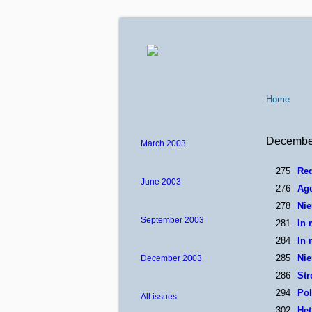
Home
Decembe
March 2003
275
Red
June 2003
276
Ag
278
Ni
September 2003
281
In 
284
In
285
Ni
December 2003
286
Str
294
Pol
All issues
302
Het