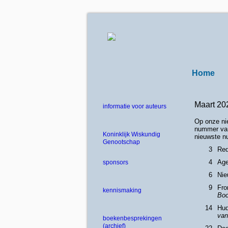
Home
Maart 20
informatie voor auteurs
Op onze ni
nummer van
Koninklijk Wiskundig
nieuwste n
Genootschap
3
Red
4
Ag
sponsors
6
Nie
9
Fro
kennismaking
Boc
14
Hud
va
boekenbesprekingen
(archief)