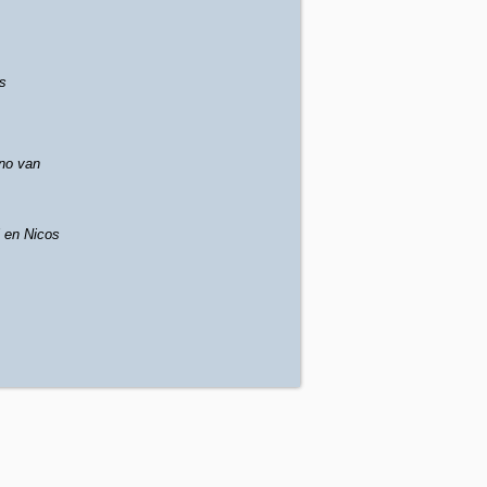
s
no van
l en Nicos