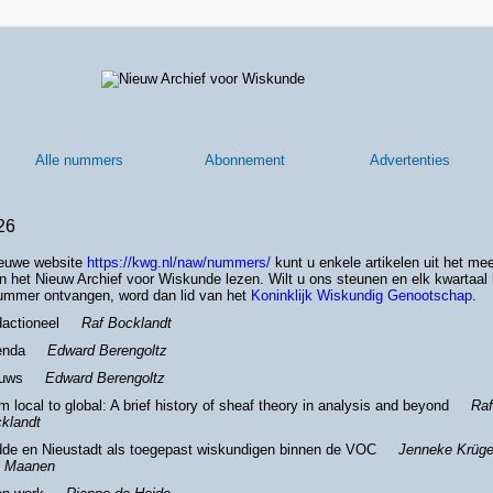
Alle nummers
Abonnement
Advertenties
26
euwe website
https://kwg.nl/naw/nummers/
kunt u enkele artikelen uit het me
 het Nieuw Archief voor Wiskunde lezen. Wilt u ons steunen en elk kwartaal 
ummer ontvangen, word dan lid van het
Koninklijk Wiskundig Genootschap
.
actioneel
Raf Bocklandt
enda
Edward Berengoltz
uws
Edward Berengoltz
m local to global: A brief history of sheaf theory in analysis and beyond
Raf
klandt
de en Nieustadt als toegepast wiskundigen binnen de VOC
Jenneke Krüge
n Maanen