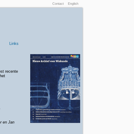
Inloggen
Contact
English
Links
est recente
het
r en Jan