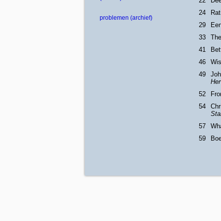
22
Dee
24
Rat
problemen (archief)
29
Een
33
The
41
Bet
46
Wis
49
Joh
Her
52
Fro
54
Chr
Sta
57
Wha
59
Boe