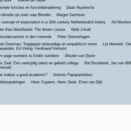
p work
Rianne de Heide
ionele functies en functiebenadering
Daan Huybrechs
 blondie op zoek naar Blondie
Margot Gerritsen
 concept of expectation in a 16th century Netherlandish lottery
Ad Mesken
ter than blackboard: The dream course
Nelly Litvak
kundemasters in den vreemde
Peter Stevenhagen
an Grasman: Toegepast wiskundige en empathisch mens
Lia Hemerik, On
waarden, Ed Veling, Ferdinand Verhulst
m page numbers to Erdős numbers
Wouter van Doorn
is Zaal: Een veelzijdig talent en geliefd collega
Raf Bocklandt, Jan van Mil
rreveld
t makes a good academic?
Antonis Papapantoleon
kbesprekingen
Hans Cuypers, Hans Sterk, Enna van Dijk